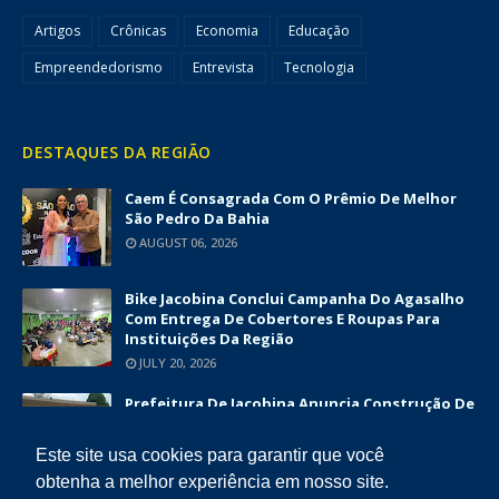
Artigos
Crônicas
Economia
Educação
Empreendedorismo
Entrevista
Tecnologia
DESTAQUES DA REGIÃO
Caem É Consagrada Com O Prêmio De Melhor
São Pedro Da Bahia
AUGUST 06, 2026
Bike Jacobina Conclui Campanha Do Agasalho
Com Entrega De Cobertores E Roupas Para
Instituições Da Região
JULY 20, 2026
Prefeitura De Jacobina Anuncia Construção De
Nova UBS Da Serrinha Com Investimento
Superior A R$ 1,7 Milhão
Este site usa cookies para garantir que você
JUNE 12, 2026
obtenha a melhor experiência em nosso site.