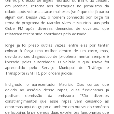
Um ex-professor de Inglês, morador do Bairro do Leader,
em Jacobina, retorna aos destaques no jornalismo da
cidade após voltar a atacar mulheres (se é que ele já parou
algum dia). Dessa vez, o homem conhecido por Jorge foi
tema do programa de Marcílio Alves e Maurício Dias pela
Clube FM após diversas denúncias de ouvintes, que
relataram terem sido abordadas pelo acusado.
Jorge já foi preso outras vezes, entre elas por tentar
colocar à força uma mulher dentro de um carro, mas,
devido ao seu diagnóstico de 'problema mental' sempre é
liberado pelas autoridades. O veículo o qual usava foi
apreendido pelo Serviço Municipal de Tráfego e
Transporte (SMTT), por ordem judicial.
Indignado, o apresentador Maurício Dias contou que
devido ao assédio desse rapaz, duas funcionárias já
pediram demissão da emissora. "São diversos
constrangimentos que esse rapaz vem causando as
empresas aqui do grupo e também em outras do comércio
de Jacobina. Já perdemos duas excelentes funcionárias que