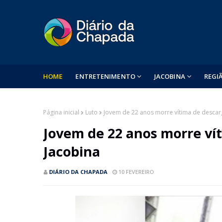
HOME
ENTRETENIMENTO
JACOBINA
REGI
Página inicial
Luto
Jovem de 22 anos morre vítima de descarg
Jovem de 22 anos morre ví
Jacobina
DIÁRIO DA CHAPADA
10 FEVEREIRO