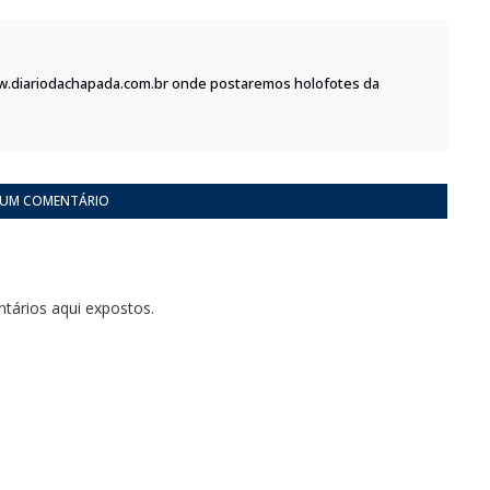
w.diariodachapada.com.br onde postaremos holofotes da
 UM COMENTÁRIO
tários aqui expostos.