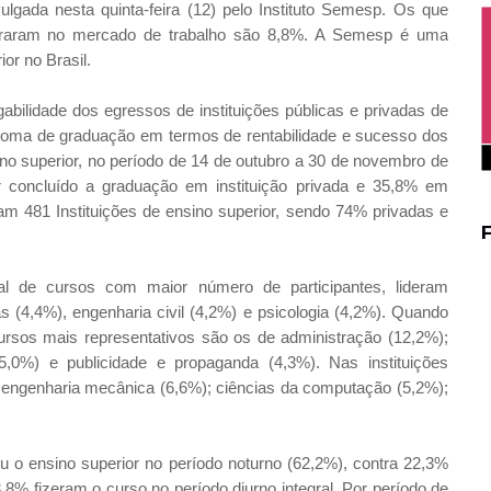
lgada nesta quinta-feira (12) pelo Instituto Semesp. Os que
traram no mercado de trabalho são 8,8%. A Semesp é uma
or no Brasil.
ilidade dos egressos de instituições públicas e privadas de
diploma de graduação em termos de rentabilidade e sucesso dos
ino superior, no período de 14 de outubro a 30 de novembro de
r concluído a graduação em instituição privada e 35,8% em
entam 481 Instituições de ensino superior, sendo 74% privadas e
al de cursos com maior número de participantes, lideram
cas (4,4%), engenharia civil (4,2%) e psicologia (4,2%). Quando
ursos mais representativos são os de administração (12,2%);
 (5,0%) e publicidade e propaganda (4,3%). Nas instituições
); engenharia mecânica (6,6%); ciências da computação (5,2%);
 o ensino superior no período noturno (62,2%), contra 22,3%
,8% fizeram o curso no período diurno integral. Por período de