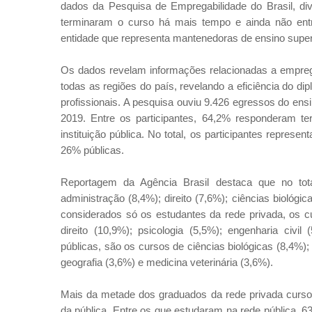
dados da Pesquisa de Empregabilidade do Brasil, divu
terminaram o curso há mais tempo e ainda não en
entidade que representa mantenedoras de ensino superi
Os dados revelam informações relacionadas a empregab
todas as regiões do país, revelando a eficiência do 
profissionais. A pesquisa ouviu 9.426 egressos do ens
2019. Entre os participantes, 64,2% responderam te
instituição pública. No total, os participantes repres
26% públicas.
Reportagem da Agência Brasil destaca que no tot
administração (8,4%); direito (7,6%); ciências biológi
considerados só os estudantes da rede privada, os c
direito (10,9%); psicologia (5,5%); engenharia civil
públicas, são os cursos de ciências biológicas (8,4%
geografia (3,6%) e medicina veterinária (3,6%).
Mais da metade dos graduados da rede privada cursou
da pública. Entre os que estudaram na rede pública, 63