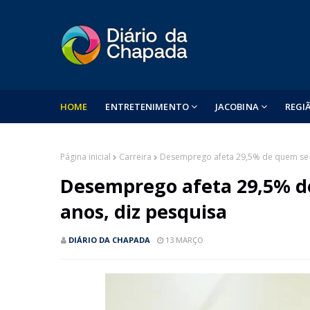
HOME
ENTRETENIMENTO
JACOBINA
REGI
Página inicial
Carreira
Desemprego afeta 29,5% de quem se f
Desemprego afeta 29,5% d
anos, diz pesquisa
DIÁRIO DA CHAPADA
13 MARÇO