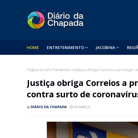
HOME
ENTRETENIMENTO
JACOBINA
REGI
Página inicial
Pandemia
Justiça obriga Correios a proteger s
Justiça obriga Correios a p
contra surto de coronavíru
DIÁRIO DA CHAPADA
20 MARÇO