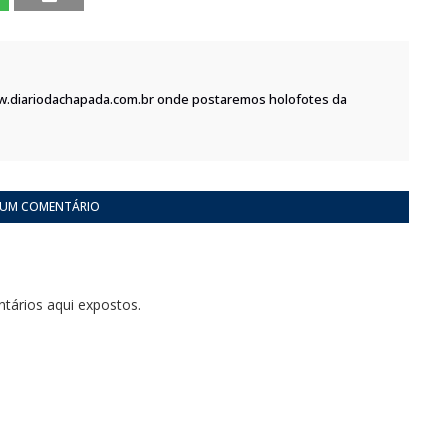
w.diariodachapada.com.br onde postaremos holofotes da
 UM COMENTÁRIO
tários aqui expostos.