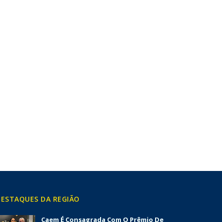
ESTAQUES DA REGIÃO
Caem É Consagrada Com O Prêmio De