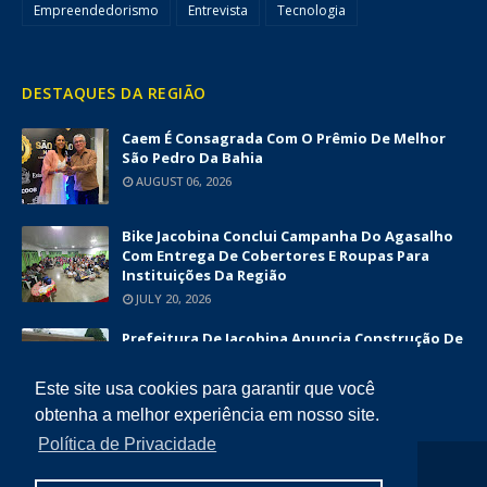
Empreendedorismo
Entrevista
Tecnologia
DESTAQUES DA REGIÃO
Caem É Consagrada Com O Prêmio De Melhor
São Pedro Da Bahia
AUGUST 06, 2026
Bike Jacobina Conclui Campanha Do Agasalho
Com Entrega De Cobertores E Roupas Para
Instituições Da Região
JULY 20, 2026
Prefeitura De Jacobina Anuncia Construção De
Nova UBS Da Serrinha Com Investimento
Superior A R$ 1,7 Milhão
Este site usa cookies para garantir que você
JUNE 12, 2026
obtenha a melhor experiência em nosso site.
Política de Privacidade
COPYRIGHT ©
2026
DIÁRIO DA CHAPADA