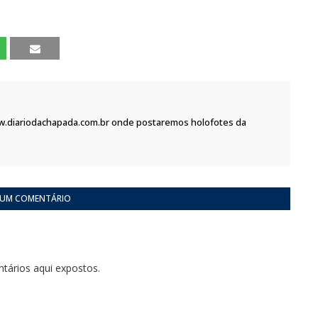
w.diariodachapada.com.br onde postaremos holofotes da
 UM COMENTÁRIO
tários aqui expostos.