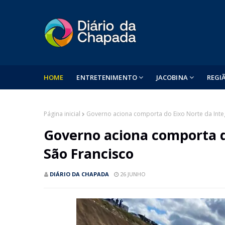
HOME
ENTRETENIMENTO
JACOBINA
REGI
Página inicial
Governo aciona comporta do Eixo Norte da Inte
Governo aciona comporta d
São Francisco
DIÁRIO DA CHAPADA
26 JUNHO