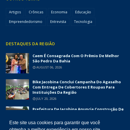
Artigos
Crônicas
Economia
Educação
Empreendedorismo
Entrevista
Tecnologia
DESTAQUES DA REGIÃO
Caem É Consagrada Com O Prêmio De Melhor
São Pedro Da Bahia
AUGUST 06, 2026
Bike Jacobina Conclui Campanha Do Agasalho
Com Entrega De Cobertores E Roupas Para
Instituições Da Região
JULY 20, 2026
Prefeitura De Jacobina Anuncia Construção De
Nova UBS Da Serrinha Com Investimento
Superior A R$ 1,7 Milhão
Este site usa cookies para garantir que você
JUNE 12, 2026
obtenha a melhor experiência em nosso site.