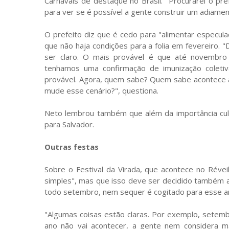
Carnavais de destaque no Brasil. "Procurarei o pre
para ver se é possível a gente construir um adiamen
O prefeito diz que é cedo para "alimentar especul
que não haja condições para a folia em fevereiro.
ser claro. O mais provável é que até novembro
tenhamos uma confirmação de imunização coleti
provável. Agora, quem sabe? Quem sabe acontece 
mude esse cenário?", questiona.
Neto lembrou também que além da importância cu
para Salvador.
Outras festas
Sobre o Festival da Virada, que acontece no Révei
simples", mas que isso deve ser decidido também a
todo setembro, nem sequer é cogitado para esse a
"Algumas coisas estão claras. Por exemplo, setem
ano não vai acontecer, a gente nem considera m