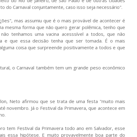
feito do Rio de Janeiro, de São Paulo e de outras cidades
to do Carnaval conjuntamente, caso isso seja necessário".
ações", mas assumiu que é o mais provável de acontecer é
 "Da mesma forma que não quero gerar polêmica, tenho que
 não tenhamos uma vacina acesssível a todos, que não
va e que essa decisão tenha que ser tomada. É o mais
alguma coisa que surpreende positivamente a todos e que
ltural, o Carnaval também tem um grande peso econômico
llon, Neto afirmou que se trata de uma festa "muito mais
té novembro. Já o Festival da Primavera, que acontece em
no.
bro tem Festival da Primavera todo ano em Salvador, esse
ais essa hipótese. E muito provavelmente boa parte do