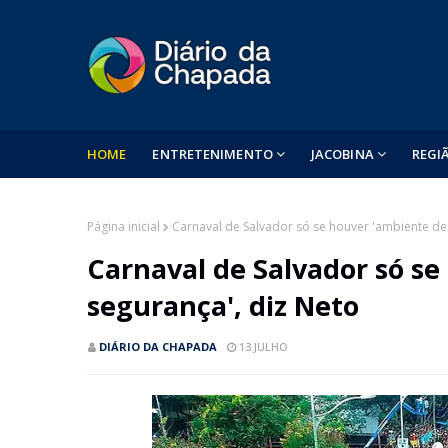
HOME
ENTRETENIMENTO
JACOBINA
REGI
Página inicial
Carnaval de Salvador só se houver 'ambiente de 
Carnaval de Salvador só se
segurança', diz Neto
DIÁRIO DA CHAPADA
13 JULHO