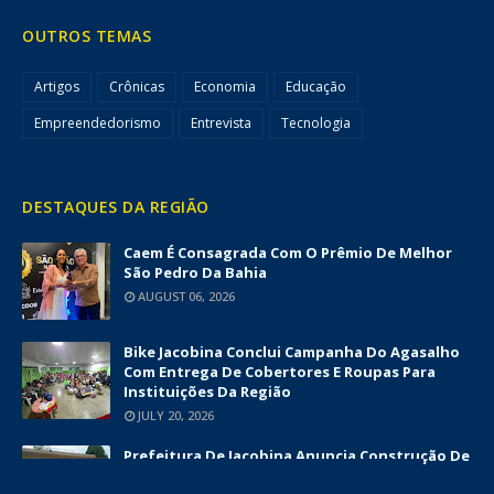
OUTROS TEMAS
Artigos
Crônicas
Economia
Educação
Empreendedorismo
Entrevista
Tecnologia
DESTAQUES DA REGIÃO
Caem É Consagrada Com O Prêmio De Melhor
São Pedro Da Bahia
AUGUST 06, 2026
Bike Jacobina Conclui Campanha Do Agasalho
Com Entrega De Cobertores E Roupas Para
Instituições Da Região
JULY 20, 2026
Prefeitura De Jacobina Anuncia Construção De
Nova UBS Da Serrinha Com Investimento