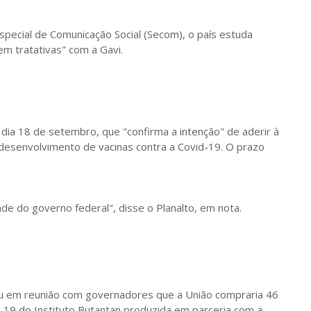
pecial de Comunicação Social (Secom), o país estuda
em tratativas" com a Gavi.
dia 18 de setembro, que "confirma a intenção" de aderir à
 desenvolvimento de vacinas contra a Covid-19. O prazo
ade do governo federal", disse o Planalto, em nota.
iou em reunião com governadores que a União compraria 46
-19 do Instituto Butantan produzida em parceria com a