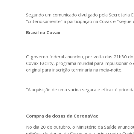
Segundo um comunicado divulgado pela Secretaria Es
"criteriosamente" a participação na Covax e "segue 
Brasil na Covax
O governo federal anunciou, por volta das 21h30 do 
Covax Facility, programa mundial para impulsionar o
original para inscrição terminaria na meia-noite.
"A aquisição de uma vacina segura e eficaz é priorid
Compra de doses da CoronaVac
No dia 20 de outubro, o Ministério da Saúde anunc
milhões de doses da CoronaVac, vacina contra Covid