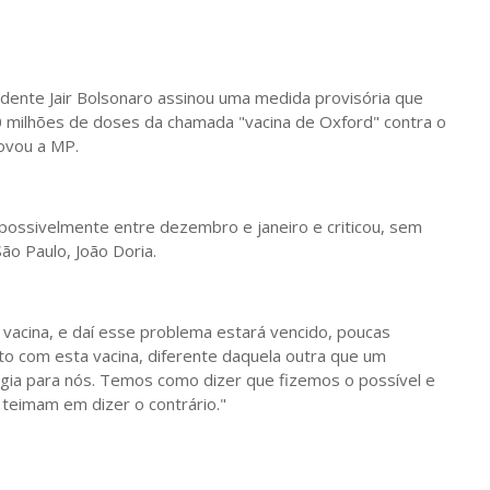
idente Jair Bolsonaro assinou uma medida provisória que
100 milhões de doses da chamada "vacina de Oxford" contra o
ovou a MP.
o possivelmente entre dezembro e janeiro e criticou, sem
ão Paulo, João Doria.
a vacina, e daí esse problema estará vencido, poucas
o com esta vacina, diferente daquela outra que um
ogia para nós. Temos como dizer que fizemos o possível e
 teimam em dizer o contrário."