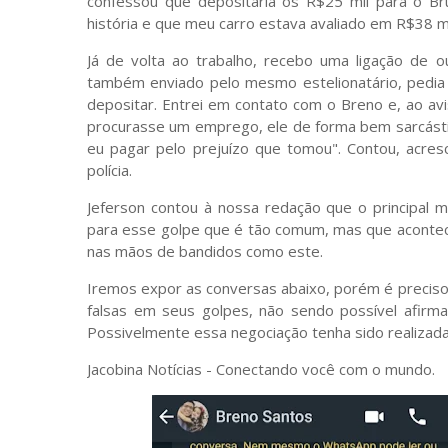
confessou que depositaria os R$25 mil para o Bru
história e que meu carro estava avaliado em R$38 mi
Já de volta ao trabalho, recebo uma ligação de
também enviado pelo mesmo estelionatário, pedia
depositar. Entrei em contato com o Breno e, ao avi
procurasse um emprego, ele de forma bem sarcástic
eu pagar pelo prejuízo que tomou". Contou, acres
polícia.
Jeferson contou à nossa redação que o principal m
para esse golpe que é tão comum, mas que acontece 
nas mãos de bandidos como este.
Iremos expor as conversas abaixo, porém é precis
falsas em seus golpes, não sendo possível afirm
Possivelmente essa negociação tenha sido realizada
Jacobina Notícias - Conectando você com o mundo.