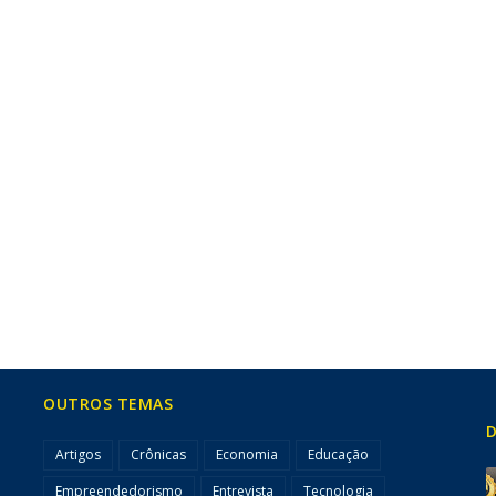
OUTROS TEMAS
D
Artigos
Crônicas
Economia
Educação
Empreendedorismo
Entrevista
Tecnologia