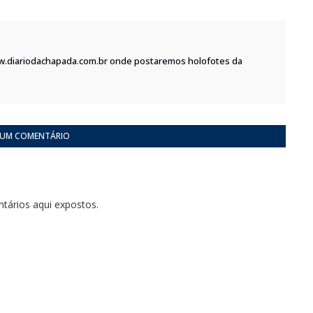
w.diariodachapada.com.br onde postaremos holofotes da
 UM COMENTÁRIO
tários aqui expostos.