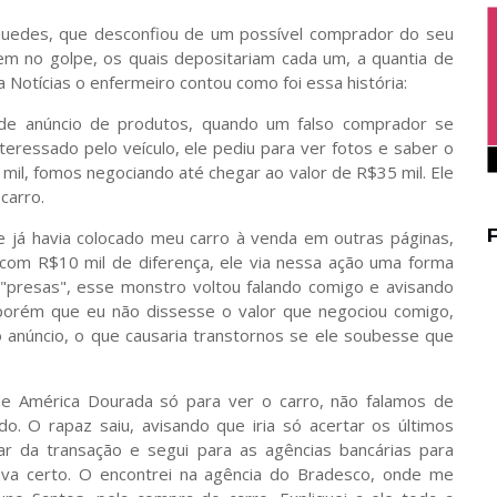
n Guedes, que desconfiou de um possível comprador do seu
em no golpe, os quais depositariam cada um, a quantia de
a Notícias o enfermeiro contou como foi essa história:
de anúncio de produtos, quando um falso comprador se
eressado pelo veículo, ele pediu para ver fotos e saber o
il, fomos negociando até chegar ao valor de R$35 mil. Ele
 carro.
e já havia colocado meu carro à venda em outras páginas,
 com R$10 mil de diferença, ele via nessa ação uma forma
s "presas", esse monstro voltou falando comigo e avisando
 porém que eu não dissesse o valor que negociou comigo,
anúncio, o que causaria transtornos se ele soubesse que
de América Dourada só para ver o carro, não falamos de
. O rapaz saiu, avisando que iria só acertar os últimos
ar da transação e segui para as agências bancárias para
tava certo. O encontrei na agência do Bradesco, onde me