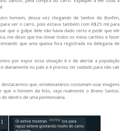
no Santos, pela compra do carro. Expliquei a ele toda a
l.
 outro homem, dessa vez chegando de Senhor do Bonfim,
 para ver o carro, pois estava também com R$25 mil para
sar que o golpe dele não havia dado certo e pedir que ele
a, me disse que iria clonar todos os meus cartões e fazer
centando que uma queixa fora registrada na delegacia de
otivo por expor essa situação é o de alertar a população
diariamente no país e é preciso ter cuidado para não cair
o destacarmos que, estelionatários costumam usar imagens
ar que o homem da foto, seja realmente o Breno Santos.
 de dentro de uma penitenciária.