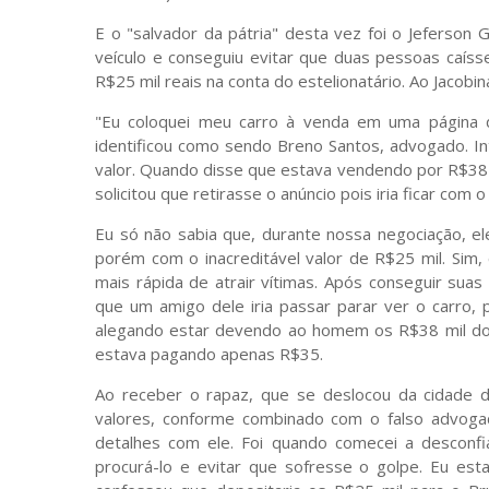
E o "salvador da pátria" desta vez foi o Jeferso
veículo e conseguiu evitar que duas pessoas caíss
R$25 mil reais na conta do estelionatário. Ao Jacobin
"Eu coloquei meu carro à venda em uma página 
identificou como sendo Breno Santos, advogado. Int
valor. Quando disse que estava vendendo por R$38 m
solicitou que retirasse o anúncio pois iria ficar com o
Eu só não sabia que, durante nossa negociação, el
porém com o inacreditável valor de R$25 mil. Sim,
mais rápida de atrair vítimas. Após conseguir sua
que um amigo dele iria passar parar ver o carro,
alegando estar devendo ao homem os R$38 mil do 
estava pagando apenas R$35.
Ao receber o rapaz, que se deslocou da cidade 
valores, conforme combinado com o falso advogado
detalhes com ele. Foi quando comecei a desconfi
procurá-lo e evitar que sofresse o golpe. Eu es