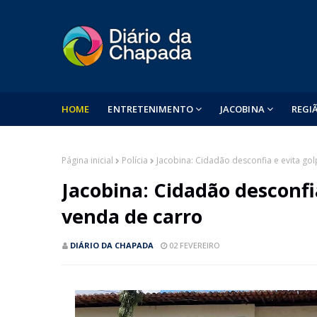
HOME
ENTRETENIMENTO
JACOBINA
REGI
Página inicial
Polícia
Jacobina: Cidadão desconfia e evita go
Jacobina: Cidadão desconfi
venda de carro
DIÁRIO DA CHAPADA
02 FEVEREIRO