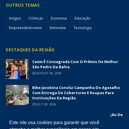
OUTROS TEMAS
Artigos
Crônicas
Economia
Educação
Empreendedorismo
Entrevista
Tecnologia
DESTAQUES DA REGIÃO
Caem É Consagrada Com O Prêmio De Melhor
São Pedro Da Bahia
AUGUST 06, 2026
Bike Jacobina Conclui Campanha Do Agasalho
Com Entrega De Cobertores E Roupas Para
Instituições Da Região
JULY 20, 2026
Prefeitura De Jacobina Anuncia Construção De
Nova UBS Da Serrinha Com Investimento
Este site usa cookies para garantir que você
Superior A R$ 1,7 Milhão