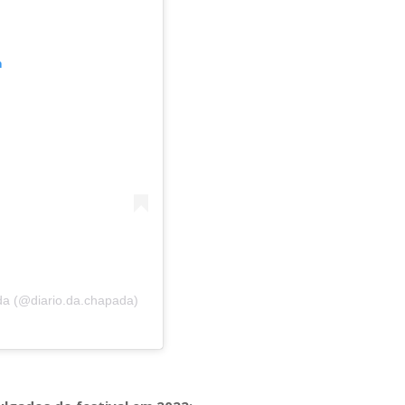
m
da (@diario.da.chapada)