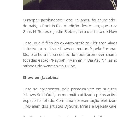
O rapper jacobinense Teto, 19 anos, foi anuncia
do país, o Rock in Rio. A edição deste ano, que tr
Guns N' Roses e Justin Bieber, terá o artista de No
Teto, que é filho do ex-vice-prefeito Clériston Alv
inclusive, a realizar shows numa turnê pela Europa
fãs, o artista ficou conhecido após promover cham
tocadas estão: "Paypal", "Manha", " Dia Azul", "Fash
milhões de
views
no YouTube.
Show em Jacobina
Teto se apresentou pela primeira vez em sua terr
"shows Sold Out", termo muito utilizado pelos artis
espaço foi lotado. Com uma apresentação eletrizant
TMS além dos artistas Dj Suris, Mralls e Dj Rafa Gue