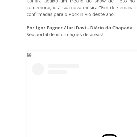
Confira abaixo um trecho do show de Teto no R
comemoração à sua nova música "Fim de semana no R
confirmadas para o Rock in Rio deste ano.
Por Igor Fagner / Iuri Davi - Diário da Chapada
Seu portal de informações de áreas!