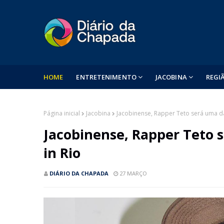
HOME
ENTRETENIMENTO
JACOBINA
REGI
Página inicial
Jacobina
Jacobinense, Rapper Teto será uma da
Jacobinense, Rapper Teto 
in Rio
DIÁRIO DA CHAPADA
27 MARÇO