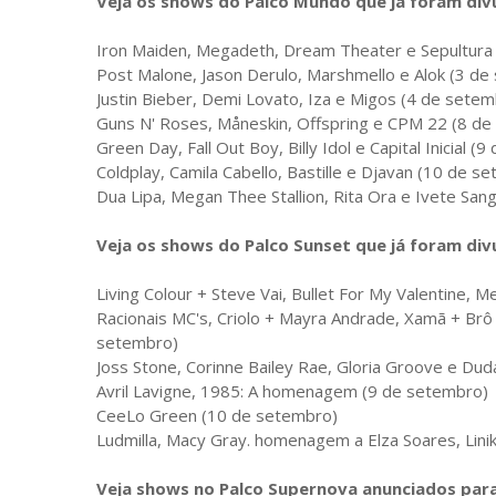
Veja os shows do Palco Mundo que já foram div
Iron Maiden, Megadeth, Dream Theater e Sepultura
Post Malone, Jason Derulo, Marshmello e Alok (3 de
Justin Bieber, Demi Lovato, Iza e Migos (4 de setem
Guns N' Roses, Måneskin, Offspring e CPM 22 (8 d
Green Day, Fall Out Boy, Billy Idol e Capital Inicial (
Coldplay, Camila Cabello, Bastille e Djavan (10 de s
Dua Lipa, Megan Thee Stallion, Rita Ora e Ivete San
Veja os shows do Palco Sunset que já foram div
Living Colour + Steve Vai, Bullet For My Valentine, 
Racionais MC's, Criolo + Mayra Andrade, Xamã + Brô
setembro)
Joss Stone, Corinne Bailey Rae, Gloria Groove e Du
Avril Lavigne, 1985: A homenagem (9 de setembro)
CeeLo Green (10 de setembro)
Ludmilla, Macy Gray. homenagem a Elza Soares, Lini
Veja shows no Palco Supernova anunciados para