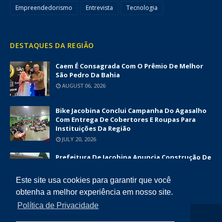
Empreendedorismo
Entrevista
Tecnologia
DESTAQUES DA REGIÃO
Caem É Consagrada Com O Prêmio De Melhor
São Pedro Da Bahia
AUGUST 06, 2026
Bike Jacobina Conclui Campanha Do Agasalho
Com Entrega De Cobertores E Roupas Para
Instituições Da Região
JULY 20, 2026
Prefeitura De Jacobina Anuncia Construção De
Nova UBS Da Serrinha Com Investimento
Superior A R$ 1,7 Milhão
Este site usa cookies para garantir que você
JUNE 12, 2026
obtenha a melhor experiência em nosso site.
Política de Privacidade
COPYRIGHT ©
2026
DIÁRIO DA CHAPADA