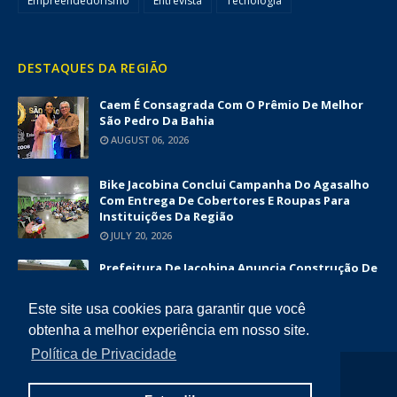
Empreendedorismo
Entrevista
Tecnologia
DESTAQUES DA REGIÃO
Caem É Consagrada Com O Prêmio De Melhor
São Pedro Da Bahia
AUGUST 06, 2026
Bike Jacobina Conclui Campanha Do Agasalho
Com Entrega De Cobertores E Roupas Para
Instituições Da Região
JULY 20, 2026
Prefeitura De Jacobina Anuncia Construção De
Nova UBS Da Serrinha Com Investimento
Superior A R$ 1,7 Milhão
Este site usa cookies para garantir que você
JUNE 12, 2026
obtenha a melhor experiência em nosso site.
Política de Privacidade
COPYRIGHT ©
2026
DIÁRIO DA CHAPADA