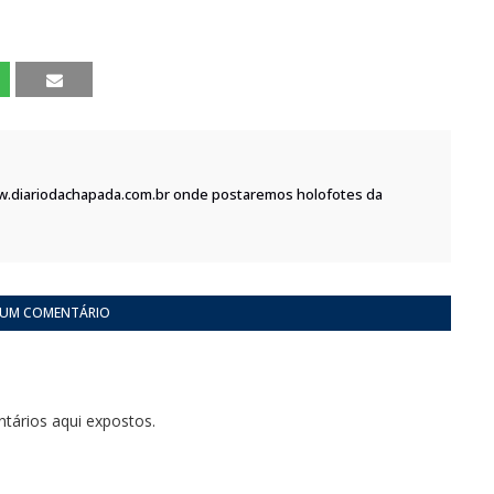
w.diariodachapada.com.br onde postaremos holofotes da
 UM COMENTÁRIO
tários aqui expostos.