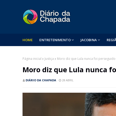
HOME
ENTRETENIMENTO
JACOBINA
REGI
Página inicial
Justiça
Moro diz que Lula nunca foi perseguido 
Moro diz que Lula nunca fo
DIÁRIO DA CHAPADA
28 ABRIL