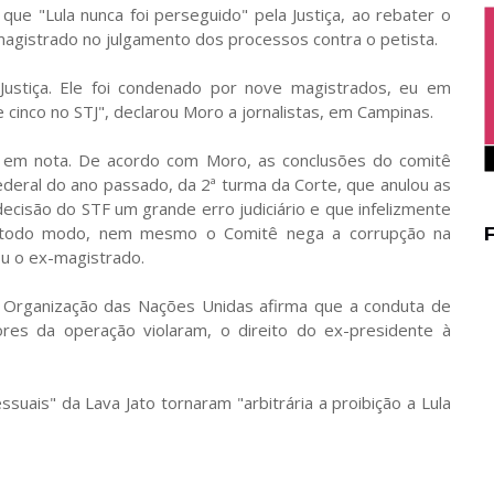
 que "Lula nunca foi perseguido" pela Justiça, ao rebater o
agistrado no julgamento dos processos contra o petista.
 Justiça. Ele foi condenado por nove magistrados, eu em
e cinco no STJ", declarou Moro a jornalistas, em Campinas.
 em nota. De acordo com Moro, as conclusões do comitê
deral do ano passado, da 2ª turma da Corte, que anulou as
ecisão do STF um grande erro judiciário e que infelizmente
e todo modo, nem mesmo o Comitê nega a corrupção na
ou o ex-magistrado.
Organização das Nações Unidas afirma que a conduta de
res da operação violaram, o direito do ex-presidente à
ais" da Lava Jato tornaram "arbitrária a proibição a Lula