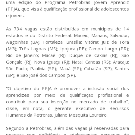
uma edição do Programa Petrobras Jovem Aprendiz
(PPJA), que visa à qualificação profissional de adolescentes
e jovens.
As 734 vagas estão distribuídas em municípios de 14
estados e do Distrito Federal: Maceió; Manaus; Salvador;
Alagoinhas (BA); Fortaleza; Brasília; Vitória; Juiz de Fora
(MG); Três Lagoas (MS); Ipojuca (PE); Campo Largo (PR);
Rio de Janeiro; Macaé (RJ); Duque de Caxias (RJ); São
Gonçalo (RJ); Nova Iguaçu (RJ); Natal; Canoas (RS); Aracaju;
São Paulo; Paulínia (SP); Mauá (SP); Cubatão (SP); Santos
(SP); e São José dos Campos (SP).
“O objetivo do PPJA é promover a inclusão social dos
aprendizes por meio de qualificação profissional e
contribuir para sua inserção no mercado de trabalho”,
disse, em nota, o gerente executivo de Recursos
Humanos da Petroras, Juliano Mesquita Loureiro.
Segundo a Petrobras, além das vagas já reservadas para
pessoas com deficiência e adolescentes egressos de