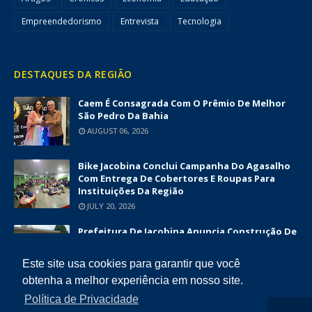
Empreendedorismo
Entrevista
Tecnologia
DESTAQUES DA REGIÃO
Caem É Consagrada Com O Prêmio De Melhor
São Pedro Da Bahia
AUGUST 06, 2026
Bike Jacobina Conclui Campanha Do Agasalho
Com Entrega De Cobertores E Roupas Para
Instituições Da Região
JULY 20, 2026
Prefeitura De Jacobina Anuncia Construção De
Nova UBS Da Serrinha Com Investimento
Superior A R$ 1,7 Milhão
Este site usa cookies para garantir que você
JUNE 12, 2026
obtenha a melhor experiência em nosso site.
Política de Privacidade