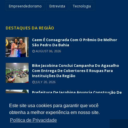
Empreendedorismo
Entrevista
Tecnologia
DESTAQUES DA REGIÃO
Caem É Consagrada Com O Prêmio De Melhor
São Pedro Da Bahia
AUGUST 06, 2026
Bike Jacobina Conclui Campanha Do Agasalho
Com Entrega De Cobertores E Roupas Para
Instituições Da Região
JULY 20, 2026
Prefeitura De Jacobina Anuncia Construção De
Nova UBS Da Serrinha Com Investimento
Superior A R$ 1,7 Milhão
Este site usa cookies para garantir que você
JUNE 12, 2026
obtenha a melhor experiência em nosso site.
Política de Privacidade
COPYRIGHT ©
2026
DIÁRIO DA CHAPADA