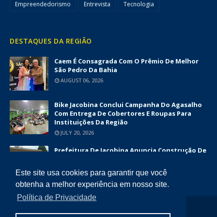
Empreendedorismo
Entrevista
Tecnologia
DESTAQUES DA REGIÃO
Caem É Consagrada Com O Prêmio De Melhor
São Pedro Da Bahia
AUGUST 06, 2026
Bike Jacobina Conclui Campanha Do Agasalho
Com Entrega De Cobertores E Roupas Para
Instituições Da Região
JULY 20, 2026
Prefeitura De Jacobina Anuncia Construção De
Nova UBS Da Serrinha Com Investimento
Superior A R$ 1,7 Milhão
Este site usa cookies para garantir que você
JUNE 12, 2026
obtenha a melhor experiência em nosso site.
Política de Privacidade
COPYRIGHT ©
2026
DIÁRIO DA CHAPADA