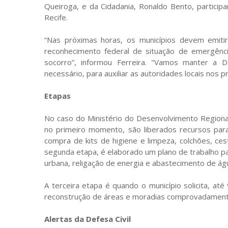
Queiroga, e da Cidadania, Ronaldo Bento, partici
Recife.
“Nas próximas horas, os municípios devem emit
reconhecimento federal de situação de emergênci
socorro”, informou Ferreira. "Vamos manter a 
necessário, para auxiliar as autoridades locais nos 
Etapas
No caso do Ministério do Desenvolvimento Regional
no primeiro momento, são liberados recursos para
compra de kits de higiene e limpeza, colchões, ce
segunda etapa, é elaborado um plano de trabalho pa
urbana, religação de energia e abastecimento de ág
A terceira etapa é quando o município solicita, at
reconstrução de áreas e moradias comprovadamente
Alertas da Defesa Civil