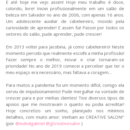
E até hoje me vejo assim! Hoje meu trabalho é doce,
colorido, livre! Iniciei profissionalmente em um salão de
beleza em Salvador no ano de 2006, com apenas 16 anos.
Um adolescente auxiliar de cabeleireiro, movido pela
curiosidade de aprender! E assim fui! Passei por todos os
setores do salão, pude aprender, pude crescer!
Em 2013 voltei para Jacobina, já como cabeleireiro! Neste
momento percebi que realmente escolhi a minha profissão!
Fazer sempre o melhor, inovar e criar tornaram-se
prioridade! No ano de 2019 comecei a perceber que ter o
meu espaço era necessário, mas faltava a coragem…
Para muitos a pandemia foi um momento difícil, comigo ela
serviu de impulsionamento! Pude mergulhar na vontade de
crescer para e por minhas clientes! Tive diversos tipos de
apoios que me mostravam o quanto eu podia acreditar!
Hoje concretizo um sonho, planejado nos mínimos
detalhes, com muito amor. Venham ao CREATIVE SALON!"
(por
@eulealgabriel
@glcreativesalon
)