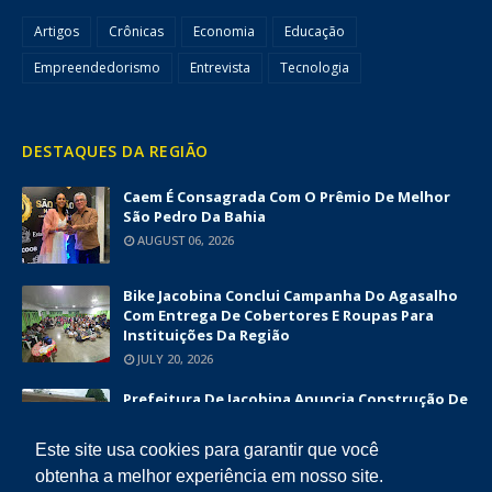
Artigos
Crônicas
Economia
Educação
Empreendedorismo
Entrevista
Tecnologia
DESTAQUES DA REGIÃO
Caem É Consagrada Com O Prêmio De Melhor
São Pedro Da Bahia
AUGUST 06, 2026
Bike Jacobina Conclui Campanha Do Agasalho
Com Entrega De Cobertores E Roupas Para
Instituições Da Região
JULY 20, 2026
Prefeitura De Jacobina Anuncia Construção De
Nova UBS Da Serrinha Com Investimento
Superior A R$ 1,7 Milhão
Este site usa cookies para garantir que você
JUNE 12, 2026
obtenha a melhor experiência em nosso site.