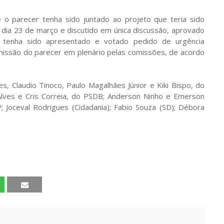
e o parecer tenha sido juntado ao projeto que teria sido
ia 23 de março e discutido em única discussão, aprovado
enha sido apresentado e votado pedido de urgência
 emissão do parecer em plenário pelas comissões, de acordo
s, Claudio Tinoco, Paulo Magalhães Júnior e Kiki Bispo, do
l Alves e Cris Correia, do PSDB; Anderson Ninho e Emerson
 Joceval Rodrigues (Cidadania); Fabio Souza (SD); Débora