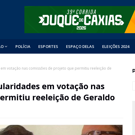
ÃO
POLÍCIA
ESPORTES
ESPAÇO DELAS
ELEIÇÕES 2024
em votação nas comissões de projeto que permitiu reeleição de
ularidades em votação nas
ermitiu reeleição de Geraldo