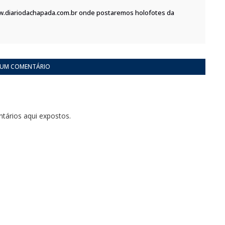
w.diariodachapada.com.br onde postaremos holofotes da
 UM COMENTÁRIO
tários aqui expostos.