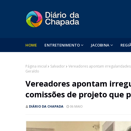
HOME
ENTRETENIMENTO
JACOBINA
REGI
Página inicial
Salvador
Vereadores apontam irregularidades 
Geraldo
Vereadores apontam irreg
comissões de projeto que p
DIÁRIO DA CHAPADA
06 MAIO