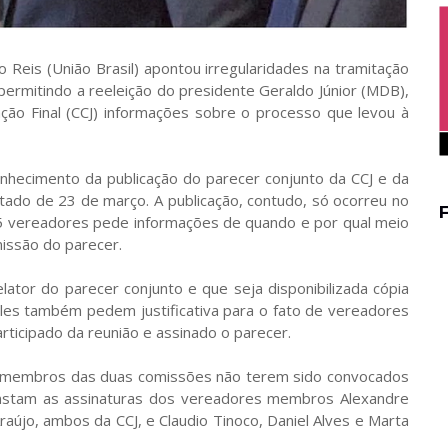
Reis (União Brasil) apontou irregularidades na tramitação
 permitindo a reeleição do presidente Geraldo Júnior (MDB),
ação Final (CCJ) informações sobre o processo que levou à
nhecimento da publicação do parecer conjunto da CCJ e da
tado de 23 de março. A publicação, contudo, só ocorreu no
 15 vereadores pede informações de quando e por qual meio
issão do parecer.
ator do parecer conjunto e que seja disponibilizada cópia
Eles também pedem justificativa para o fato de vereadores
ticipado da reunião e assinado o parecer.
s membros das duas comissões não terem sido convocados
onstam as assinaturas dos vereadores membros Alexandre
raújo, ambos da CCJ, e Claudio Tinoco, Daniel Alves e Marta