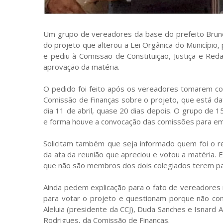
Um grupo de vereadores da base do prefeito Bruno 
do projeto que alterou a Lei Orgânica do Município,
e pediu à Comissão de Constituição, Justiça e Red
aprovação da matéria.
O pedido foi feito após os vereadores tomarem co
Comissão de Finanças sobre o projeto, que está da
dia 11 de abril, quase 20 dias depois. O grupo de
e forma houve a convocação das comissões para em
Solicitam também que seja informado quem foi o rel
da ata da reunião que apreciou e votou a matéria. 
que não são membros dos dois colegiados terem par
Ainda pedem explicação para o fato de vereadore
para votar o projeto e questionam porque não c
Aleluia (presidente da CCJ), Duda Sanches e Isnard A
Rodrigues, da Comissão de Finanças.