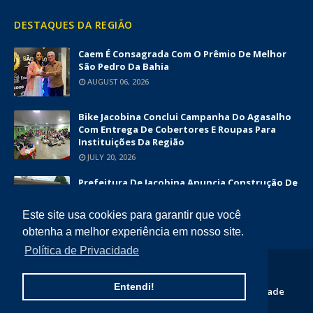
DESTAQUES DA REGIÃO
Caem É Consagrada Com O Prêmio De Melhor
São Pedro Da Bahia
AUGUST 06, 2026
Bike Jacobina Conclui Campanha Do Agasalho
Com Entrega De Cobertores E Roupas Para
Instituições Da Região
JULY 20, 2026
Prefeitura De Jacobina Anuncia Construção De
Nova UBS Da Serrinha Com Investimento
Superior A R$ 1,7 Milhão
Este site usa cookies para garantir que você
JUNE 12, 2026
obtenha a melhor experiência em nosso site.
Política de Privacidade
COPYRIGHT ©
2026
DIÁRIO DA CHAPADA
Entendi!
Home
Quem Somos
Contato
Politica de Privacidade