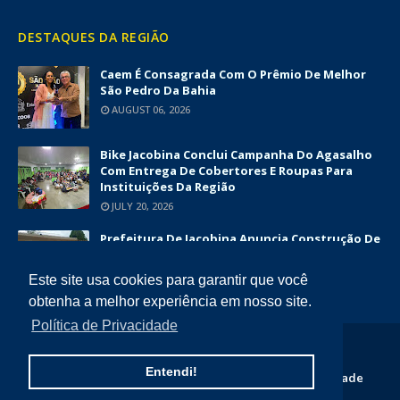
DESTAQUES DA REGIÃO
Caem É Consagrada Com O Prêmio De Melhor
São Pedro Da Bahia
AUGUST 06, 2026
Bike Jacobina Conclui Campanha Do Agasalho
Com Entrega De Cobertores E Roupas Para
Instituições Da Região
JULY 20, 2026
Prefeitura De Jacobina Anuncia Construção De
Nova UBS Da Serrinha Com Investimento
Superior A R$ 1,7 Milhão
Este site usa cookies para garantir que você
JUNE 12, 2026
obtenha a melhor experiência em nosso site.
Política de Privacidade
COPYRIGHT ©
2026
DIÁRIO DA CHAPADA
Entendi!
Home
Quem Somos
Contato
Politica de Privacidade