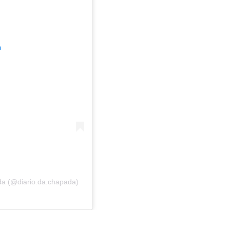
m
da (@diario.da.chapada)