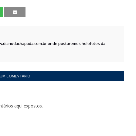
w.diariodachapada.com.br onde postaremos holofotes da
 UM COMENTÁRIO
tários aqui expostos.