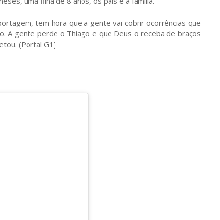
ses, uma filha de 8 anos, os pais e a família.
portagem, tem hora que a gente vai cobrir ocorrências que
ilho. A gente perde o Thiago e que Deus o receba de braços
tou. (Portal G1)