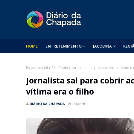
HOME
ENTRETENIMENTO
JACOBINA
REGI
Página inicial
São Paulo
Jornalista sai para cobrir acidente e
Jornalista sai para cobrir 
vítima era o filho
DIÁRIO DA CHAPADA
08 JUNHO