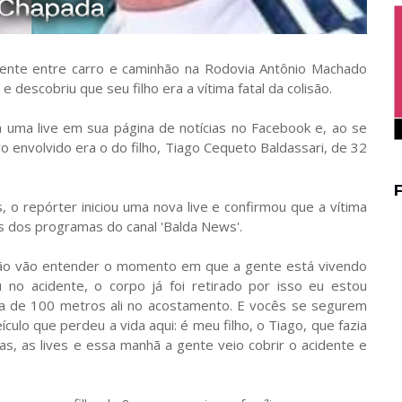
idente entre carro e caminhão na Rodovia Antônio Machado
e descobriu que seu filho era a vítima fatal da colisão.
ia uma live em sua página de notícias no Facebook e, ao se
o envolvido era o do filho, Tiago Cequeto Baldassari, de 32
 o repórter iniciou uma nova live e confirmou que a vítima
s dos programas do canal 'Balda News'.
, não vão entender o momento em que a gente está vivendo
u no acidente, o corpo já foi retirado por isso eu estou
ca de 100 metros ali no acostamento. E vocês se segurem
ulo que perdeu a vida aqui: é meu filho, o Tiago, que fazia
, as lives e essa manhã a gente veio cobrir o acidente e