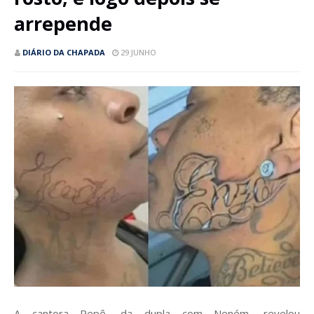
arrepende
DIÁRIO DA CHAPADA
29 JUNHO
A cantora Pepê, da dupla com Neném, revelou