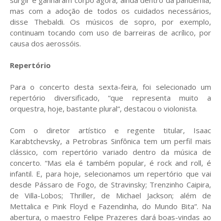
surgir e ganharam corpo agora, ainda dentro da pandemia,
mas com a adoção de todos os cuidados necessários,
disse Thebaldi. Os músicos de sopro, por exemplo,
continuam tocando com uso de barreiras de acrílico, por
causa dos aerossóis.
Repertório
Para o concerto desta sexta-feira, foi selecionado um
repertório diversificado, “que representa muito a
orquestra, hoje, bastante plural“, destacou o violonista.
Com o diretor artístico e regente titular, Isaac
Karabtchevsky, a Petrobras Sinfônica tem um perfil mais
clássico, com repertório variado dentro da música de
concerto. “Mas ela é também popular, é rock and roll, é
infantil. E, para hoje, selecionamos um repertório que vai
desde Pássaro de Fogo, de Stravinsky; Trenzinho Caipira,
de Villa-Lobos; Thriller, de Michael Jackson; além de
Mettalica e Pink Floyd e Fazendinha, do Mundo Bita”. Na
abertura, o maestro Felipe Prazeres dará boas-vindas ao