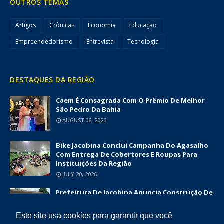
OUTROS TEMAS
Artigos
Crônicas
Economia
Educação
Empreendedorismo
Entrevista
Tecnologia
DESTAQUES DA REGIÃO
Caem É Consagrada Com O Prêmio De Melhor
São Pedro Da Bahia
AUGUST 06, 2026
Bike Jacobina Conclui Campanha Do Agasalho
Com Entrega De Cobertores E Roupas Para
Instituições Da Região
JULY 20, 2026
Prefeitura De Jacobina Anuncia Construção De
Nova UBS Da Serrinha Com Investimento
Superior A R$ 1,7 Milhão
Este site usa cookies para garantir que você
JUNE 12, 2026