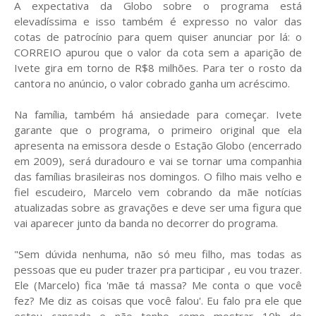
A expectativa da Globo sobre o programa está
elevadíssima e isso também é expresso no valor das
cotas de patrocínio para quem quiser anunciar por lá: o
CORREIO apurou que o valor da cota sem a aparição de
Ivete gira em torno de R$8 milhões. Para ter o rosto da
cantora no anúncio, o valor cobrado ganha um acréscimo.
Na família, também há ansiedade para começar. Ivete
garante que o programa, o primeiro original que ela
apresenta na emissora desde o Estação Globo (encerrado
em 2009), será duradouro e vai se tornar uma companhia
das famílias brasileiras nos domingos. O filho mais velho e
fiel escudeiro, Marcelo vem cobrando da mãe notícias
atualizadas sobre as gravações e deve ser uma figura que
vai aparecer junto da banda no decorrer do programa.
"Sem dúvida nenhuma, não só meu filho, mas todas as
pessoas que eu puder trazer pra participar , eu vou trazer.
Ele (Marcelo) fica 'mãe tá massa? Me conta o que você
fez? Me diz as coisas que você falou'. Eu falo pra ele que
estou cansada e não tenho como mostrar 10h de