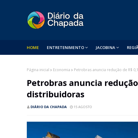
HOME
ENTRETENIMENTO
JACOBINA
REGI
Página inicial
Economia
Petrobras anuncia redução de R$ 0,1
Petrobras anuncia redução 
distribuidoras
DIÁRIO DA CHAPADA
15 AGOSTO