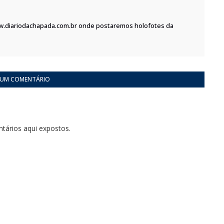
w.diariodachapada.com.br onde postaremos holofotes da
 UM COMENTÁRIO
tários aqui expostos.