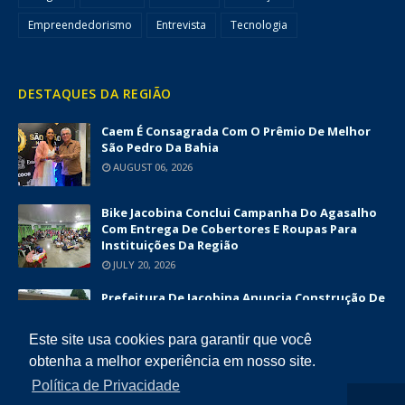
Empreendedorismo
Entrevista
Tecnologia
DESTAQUES DA REGIÃO
Caem É Consagrada Com O Prêmio De Melhor
São Pedro Da Bahia
AUGUST 06, 2026
Bike Jacobina Conclui Campanha Do Agasalho
Com Entrega De Cobertores E Roupas Para
Instituições Da Região
JULY 20, 2026
Prefeitura De Jacobina Anuncia Construção De
Nova UBS Da Serrinha Com Investimento
Superior A R$ 1,7 Milhão
Este site usa cookies para garantir que você
JUNE 12, 2026
obtenha a melhor experiência em nosso site.
Política de Privacidade