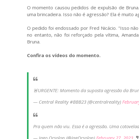
O momento causou pedidos de expulsão de Bruna. "
uma brincadeira. Isso não é agressão? Ela é muito a
O pedido foi endossado por Fred Nicácio. "Isso nã
no entanto, não foi reforçado pela vítima, Aman
Bruna.
Confira os vídeos do momento.
🚨URGENTE: Momento da suposta agressão da Br
— Central Reality #BBB23 (@centralreality)
Februar
Pra quem não viu. Essa é a agressão. Uma cotovel
— Iago Orsolon (@IagOrsolon)
February 27, 2023