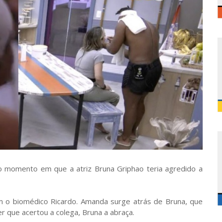
 o momento em que a atriz Bruna Griphao teria agredido a
 o biomédico Ricardo. Amanda surge atrás de Bruna, que
r que acertou a colega, Bruna a abraça.