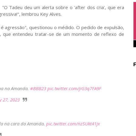
O Tadeu deu um alerta sobre o 'after dos cria', que era
gressiva!", lembrou Key Alves.
o é agressão", questionou o médido. O pedido de expulsão,
da, que entendeu tratar-se de um momento de reflexo de
una na Amanda.
#BBB23
pic.twitter.com/jiG3q7FA9F
y 27, 2023
ada na cara da Amanda.
pic.twitter.com/nzSUkt41jx