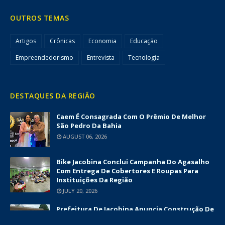
OUTROS TEMAS
Artigos
Crônicas
Economia
Educação
Empreendedorismo
Entrevista
Tecnologia
DESTAQUES DA REGIÃO
Caem É Consagrada Com O Prêmio De Melhor
São Pedro Da Bahia
AUGUST 06, 2026
Bike Jacobina Conclui Campanha Do Agasalho
Com Entrega De Cobertores E Roupas Para
Instituições Da Região
JULY 20, 2026
Prefeitura De Jacobina Anuncia Construção De
Nova UBS Da Serrinha Com Investimento