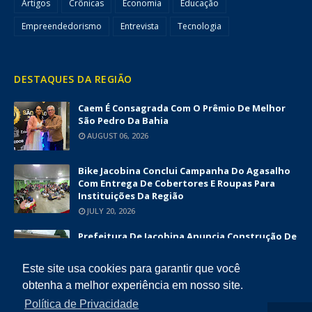
Artigos
Crônicas
Economia
Educação
Empreendedorismo
Entrevista
Tecnologia
DESTAQUES DA REGIÃO
Caem É Consagrada Com O Prêmio De Melhor
São Pedro Da Bahia
AUGUST 06, 2026
Bike Jacobina Conclui Campanha Do Agasalho
Com Entrega De Cobertores E Roupas Para
Instituições Da Região
JULY 20, 2026
Prefeitura De Jacobina Anuncia Construção De
Nova UBS Da Serrinha Com Investimento
Superior A R$ 1,7 Milhão
Este site usa cookies para garantir que você
JUNE 12, 2026
obtenha a melhor experiência em nosso site.
Política de Privacidade