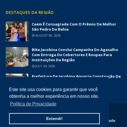
DESTAQUES DA REGIÃO
Caem É Consagrada Com O Prêmio De Melhor
São Pedro Da Bahia
AUGUST 06, 2026
Bike Jacobina Conclui Campanha Do Agasalho
Com Entrega De Cobertores E Roupas Para
Instituições Da Região
JULY 20, 2026
Prefeitura De Jacobina Anuncia Construção De
Nova UBS Da Serrinha Com Investimento
Superior A R$ 1,7 Milhão
Este site usa cookies para garantir que você
JUNE 12, 2026
obtenha a melhor experiência em nosso site.
Política de Privacidade
COPYRIGHT ©
2026
DIÁRIO DA CHAPADA
Entendi!
Home
Quem Somos
Contato
Politica de Privacidade