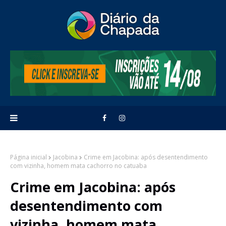
Página inicial
Jacobina
Crime em Jacobina: após desentendimento
com vizinha, homem mata cachorro no catuaba
Crime em Jacobina: após
desentendimento com
vizinha, homem mata