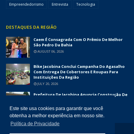
Empreendedorismo
Entrevista
Tecnologia
DESTAQUES DA REGIÃO
Caem É Consagrada Com O Prêmio De Melhor
São Pedro Da Bahia
AUGUST 06, 2026
Bike Jacobina Conclui Campanha Do Agasalho
Com Entrega De Cobertores E Roupas Para
Instituições Da Região
JULY 20, 2026
Prefeitura De Jacobina Anuncia Construção De
Nova UBS Da Serrinha Com Investimento
Superior A R$ 1,7 Milhão
Este site usa cookies para garantir que você
JUNE 12, 2026
obtenha a melhor experiência em nosso site.
Política de Privacidade
COPYRIGHT ©
2026
DIÁRIO DA CHAPADA