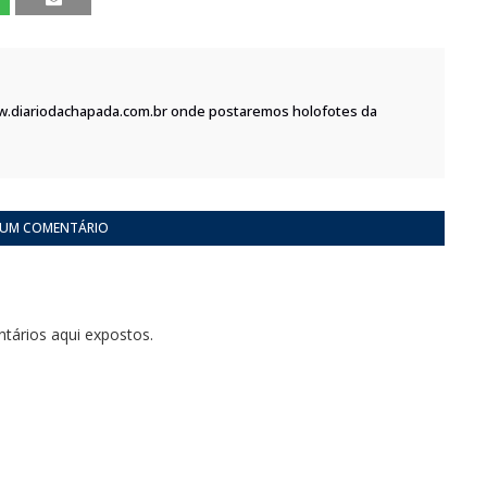
w.diariodachapada.com.br onde postaremos holofotes da
 UM COMENTÁRIO
tários aqui expostos.