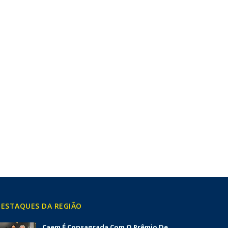
ESTAQUES DA REGIÃO
Caem É Consagrada Com O Prêmio De