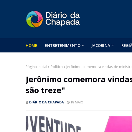
HOME
ENTRETENIMENTO
JACOBINA
REGI
Página inicial
Política
Jerônimo comemora vindas de ministros
Jerônimo comemora vindas 
são treze"
DIÁRIO DA CHAPADA
18 MAIO