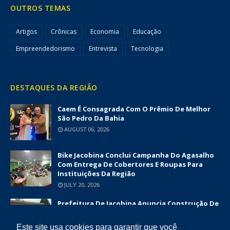
OUTROS TEMAS
Artigos
Crônicas
Economia
Educação
Empreendedorismo
Entrevista
Tecnologia
DESTAQUES DA REGIÃO
Caem É Consagrada Com O Prêmio De Melhor
São Pedro Da Bahia
AUGUST 06, 2026
Bike Jacobina Conclui Campanha Do Agasalho
Com Entrega De Cobertores E Roupas Para
Instituições Da Região
JULY 20, 2026
Prefeitura De Jacobina Anuncia Construção De
Nova UBS Da Serrinha Com Investimento
Superior A R$ 1,7 Milhão
Este site usa cookies para garantir que você