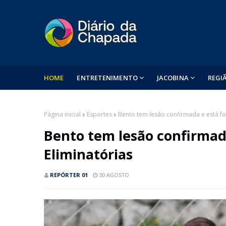
HOME
ENTRETENIMENTO
JACOBINA
REGI
Página inicial
Esportes
Bento tem lesão confirmada e está fo
Bento tem lesão confirmada
Eliminatórias
REPÓRTER 01
30 AGOSTO