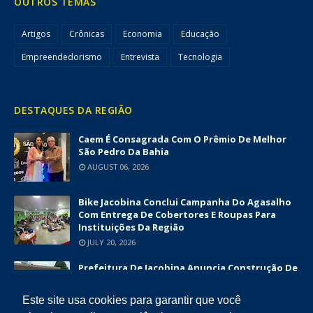
OUTROS TEMAS
Artigos
Crônicas
Economia
Educação
Empreendedorismo
Entrevista
Tecnologia
DESTAQUES DA REGIÃO
Caem É Consagrada Com O Prêmio De Melhor
São Pedro Da Bahia
AUGUST 06, 2026
Bike Jacobina Conclui Campanha Do Agasalho
Com Entrega De Cobertores E Roupas Para
Instituições Da Região
JULY 20, 2026
Prefeitura De Jacobina Anuncia Construção De
Nova UBS Da Serrinha Com Investimento
Superior A R$ 1,7 Milhão
Este site usa cookies para garantir que você
JUNE 12, 2026