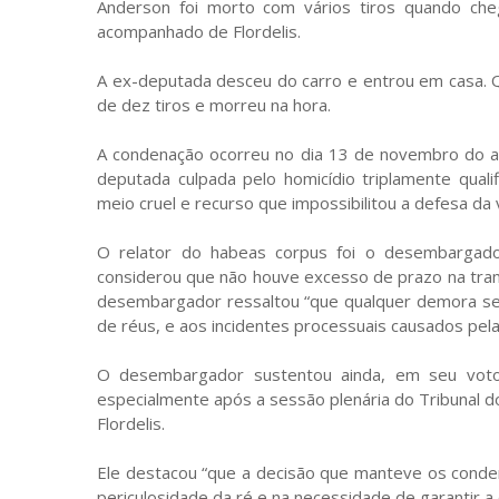
Anderson foi morto com vários tiros quando ch
acompanhado de Flordelis.
A ex-deputada desceu do carro e entrou em casa. Q
de dez tiros e morreu na hora.
A condenação ocorreu no dia 13 de novembro do ano
deputada culpada pelo homicídio triplamente qua
meio cruel e recurso que impossibilitou a defesa da 
O relator do habeas corpus foi o desembargado
considerou que não houve excesso de prazo na tram
desembargador ressaltou “que qualquer demora se
de réus, e aos incidentes processuais causados pel
O desembargador sustentou ainda, em seu voto,
especialmente após a sessão plenária do Tribunal 
Flordelis.
Ele destacou “que a decisão que manteve os cond
periculosidade da ré e na necessidade de garantir a 