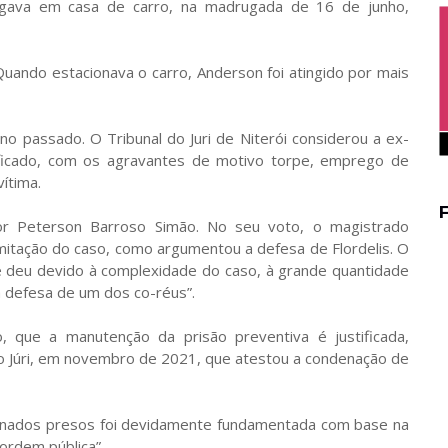
egava em casa de carro, na madrugada de 16 de junho,
uando estacionava o carro, Anderson foi atingido por mais
 passado. O Tribunal do Juri de Niterói considerou a ex-
lificado, com os agravantes de motivo torpe, emprego de
vítima.
r Peterson Barroso Simão. No seu voto, o magistrado
itação do caso, como argumentou a defesa de Flordelis. O
 deu devido à complexidade do caso, à grande quantidade
a defesa de um dos co-réus”.
 que a manutenção da prisão preventiva é justificada,
do Júri, em novembro de 2021, que atestou a condenação de
enados presos foi devidamente fundamentada com base na
ordem pública”.