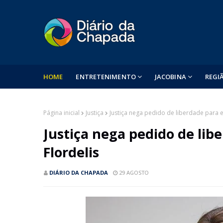
HOME
ENTRETENIMENTO
JACOBINA
REGI
Página inicial
Justiça
Justiça nega pedido de liberdade para 
Justiça nega pedido de li
Flordelis
DIÁRIO DA CHAPADA
29 AGOSTO