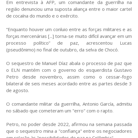
Em entrevista à AFP, um comandante da guerrilha na
região denunciou uma suposta aliança entre o maior cartel
de cocaína do mundo e o exército.
“Enquanto houver um conluio entre as forças militares e as
forças mercenárias [...] torna-se muito difícil avançar em um
processo político” de paz, acrescentou Lucas
(pseudônimo) no final de outubro, da selva de Chocó.
O sequestro de Manuel Díaz abala o processo de paz que
o ELN mantém com o governo do esquerdista Gustavo
Petro desde novembro, assim como o cessar-fogo
bilateral de seis meses acordado entre as partes desde 3
de agosto.
O comandante militar da guerrilha, Antonio García, admitiu
no sábado que cometeram um "erro" com o rapto.
Petro, no poder desde 2022, afirmou na semana passada
que o sequestro mina a "confiança" entre os negociadores
em relação às "possibilidades de paz na Colômbia".