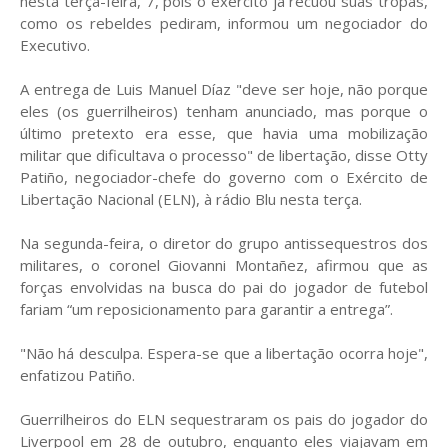
nesta terça-feira, 7, pois o exército já recuou suas tropas,
como os rebeldes pediram, informou um negociador do
Executivo.
A entrega de Luis Manuel Díaz "deve ser hoje, não porque
eles (os guerrilheiros) tenham anunciado, mas porque o
último pretexto era esse, que havia uma mobilização
militar que dificultava o processo" de libertação, disse Otty
Patiño, negociador-chefe do governo com o Exército de
Libertação Nacional (ELN), à rádio Blu nesta terça.
Na segunda-feira, o diretor do grupo antissequestros dos
militares, o coronel Giovanni Montañez, afirmou que as
forças envolvidas na busca do pai do jogador de futebol
fariam “um reposicionamento para garantir a entrega”.
"Não há desculpa. Espera-se que a libertação ocorra hoje",
enfatizou Patiño.
Guerrilheiros do ELN sequestraram os pais do jogador do
Liverpool em 28 de outubro, enquanto eles viajavam em