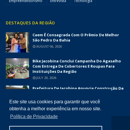
Empreendedorismo
Entrevista
Tecnologia
DESTAQUES DA REGIÃO
Caem É Consagrada Com O Prêmio De Melhor
São Pedro Da Bahia
AUGUST 06, 2026
Bike Jacobina Conclui Campanha Do Agasalho
Com Entrega De Cobertores E Roupas Para
Instituições Da Região
JULY 20, 2026
Prefeitura De Jacobina Anuncia Construção De
Nova UBS Da Serrinha Com Investimento
Superior A R$ 1,7 Milhão
Este site usa cookies para garantir que você
JUNE 12, 2026
obtenha a melhor experiência em nosso site.
Política de Privacidade
COPYRIGHT ©
2026
DIÁRIO DA CHAPADA