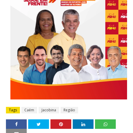
Tags
Caém
Jacobina
Região