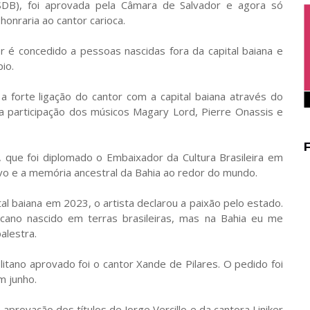
PSDB), foi aprovada pela Câmara de Salvador e agora só
onraria ao cantor carioca.
r é concedido a pessoas nascidas fora da capital baiana e
io.
 a forte ligação do cantor com a capital baiana através do
m a participação dos músicos Magary Lord, Pierre Onassis e
a, que foi diplomado o Embaixador da Cultura Brasileira em
povo e a memória ancestral da Bahia ao redor do mundo.
l baiana em 2023, o artista declarou a paixão pelo estado.
icano nascido em terras brasileiras, mas na Bahia eu me
alestra.
litano aprovado foi o cantor Xande de Pilares. O pedido foi
m junho.
provação dos títulos de Jorge Vercillo e da cantora Liniker