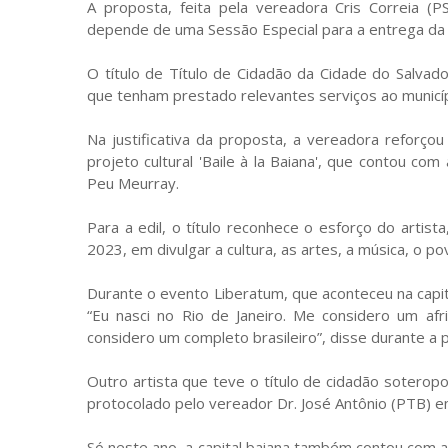
A proposta, feita pela vereadora Cris Correia (
depende de uma Sessão Especial para a entrega da h
O título de Título de Cidadão da Cidade do Salvado
que tenham prestado relevantes serviços ao municíp
Na justificativa da proposta, a vereadora reforçou
projeto cultural 'Baile à la Baiana', que contou co
Peu Meurray.
Para a edil, o título reconhece o esforço do artist
2023, em divulgar a cultura, as artes, a música, o 
Durante o evento Liberatum, que aconteceu na capita
“Eu nasci no Rio de Janeiro. Me considero um afr
considero um completo brasileiro”, disse durante a p
Outro artista que teve o título de cidadão soteropo
protocolado pelo vereador Dr. José Antônio (PTB) e
Só neste ano, a capital baiana também contou com a a