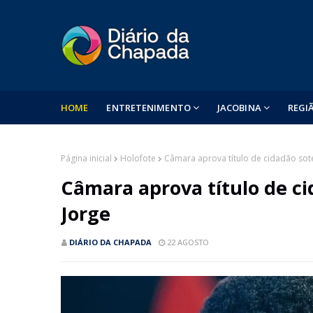
HOME
ENTRETENIMENTO
JACOBINA
REGI
Página inicial
Holofote
Câmara aprova título de cidadão sot
Câmara aprova título de ci
Jorge
DIÁRIO DA CHAPADA
22 AGOSTO