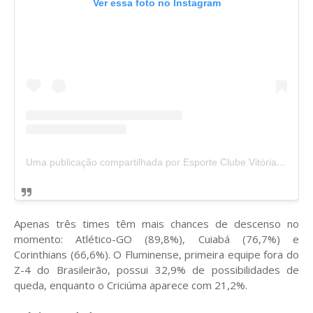
Ver essa foto no Instagram
Uma publicação compartilhada por Esporte Clube Vitória (@ecvitoria)
Apenas três times têm mais chances de descenso no
momento: Atlético-GO (89,8%), Cuiabá (76,7%) e
Corinthians (66,6%). O Fluminense, primeira equipe fora do
Z-4 do Brasileirão, possui 32,9% de possibilidades de
queda, enquanto o Criciúma aparece com 21,2%.