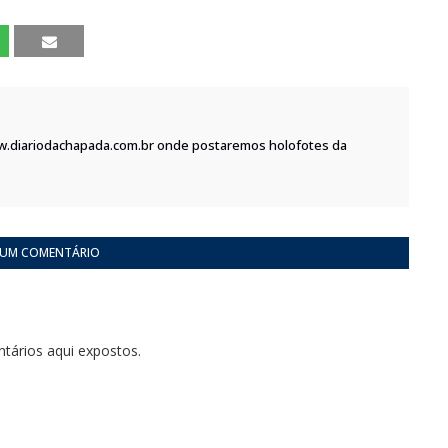
w.diariodachapada.com.br onde postaremos holofotes da
 UM COMENTÁRIO
tários aqui expostos.