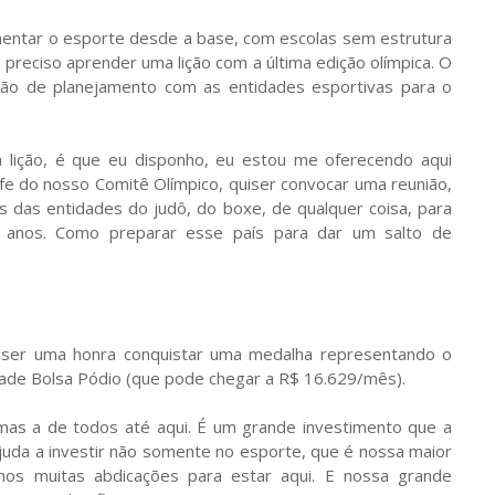
mentar o esporte desde a base, com escolas sem estrutura
 preciso aprender uma lição com a última edição olímpica. O
nião de planejamento com as entidades esportivas para o
lição, é que eu disponho, eu estou me oferecendo aqui
efe do nosso Comitê Olímpico, quiser convocar uma reunião,
es das entidades do judô, do boxe, de qualquer coisa, para
o anos. Como preparar esse país para dar um salto de
u ser uma honra conquistar uma medalha representando o
lidade Bolsa Pódio (que pode chegar a R$ 16.629/mês).
mas a de todos até aqui. É um grande investimento que a
ajuda a investir não somente no esporte, que é nossa maior
emos muitas abdicações para estar aqui. E nossa grande