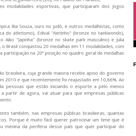
tes modalidades esportivas, que participaram dos Jogos
pica Bia Souza, ouro no judô, e outros medalhistas, como
ca do atletismo), Edival "Netinho" (bronze no taekwondo),
o Aiko "Japinha" (bronze no skate park masculino) e Julia
a, o Brasil conquistou 20 medalhas em 11 modalidades, com
a participação na 20ª posição no quadro geral de medalhas
ão brasileira, cuja grande maioria recebe apoio do governo
 em 2010 e que recentemente foi reajustado em 10,86%. Ao
uda pessoas que estão iniciando o esporte a pelo menos
 partir de agora, vai atuar para que empresas públicas
mento.
nto também, nas empresas públicas brasileiras, quantas
cos. Porque é muito fácil querer patrocinar um time que é
 menina da periferia desse país que quer participar do