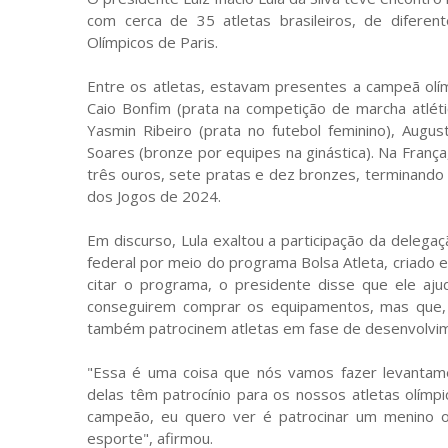
com cerca de 35 atletas brasileiros, de diferen
Olímpicos de Paris.
Entre os atletas, estavam presentes a campeã olím
Caio Bonfim (prata na competição de marcha atléti
Yasmin Ribeiro (prata no futebol feminino), August
Soares (bronze por equipes na ginástica). Na Franç
três ouros, sete pratas e dez bronzes, terminando 
dos Jogos de 2024.
Em discurso, Lula exaltou a participação da delegaç
federal por meio do programa Bolsa Atleta, criado
citar o programa, o presidente disse que ele aj
conseguirem comprar os equipamentos, mas que, a
também patrocinem atletas em fase de desenvolvi
"Essa é uma coisa que nós vamos fazer levantame
delas têm patrocínio para os nossos atletas olímpi
campeão, eu quero ver é patrocinar um menino ou
esporte", afirmou.