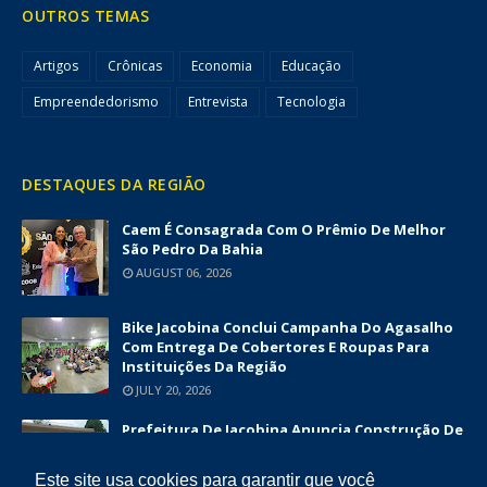
OUTROS TEMAS
Artigos
Crônicas
Economia
Educação
Empreendedorismo
Entrevista
Tecnologia
DESTAQUES DA REGIÃO
Caem É Consagrada Com O Prêmio De Melhor
São Pedro Da Bahia
AUGUST 06, 2026
Bike Jacobina Conclui Campanha Do Agasalho
Com Entrega De Cobertores E Roupas Para
Instituições Da Região
JULY 20, 2026
Prefeitura De Jacobina Anuncia Construção De
Nova UBS Da Serrinha Com Investimento
Superior A R$ 1,7 Milhão
Este site usa cookies para garantir que você