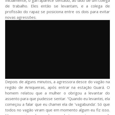
Inicialmente, o gari aparece sentado, ao lado de um colega
de trabalho. Eles então se levantam, e a colega de
profissão do rapaz se posiciona entre os dois para evitar
novas agressões.
Depois de alguns minutos, a agressora desce do vagão na
região de Arniqueiras, após entrar na estação Guará. O
homem relatou que a mulher o obrigou a levantar do
assento para que pudesse sentar. “Quando eu levantei, ela
começou a falar que eu chamei ela de ‘vagabunda’. Só que
todos no vagão viram que em momento algum eu fiz isso.