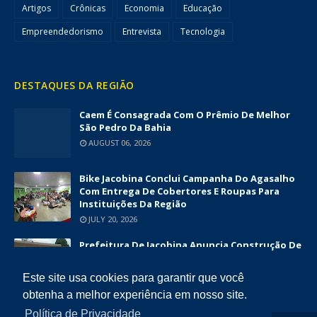
Artigos
Crônicas
Economia
Educação
Empreendedorismo
Entrevista
Tecnologia
DESTAQUES DA REGIÃO
Caem É Consagrada Com O Prêmio De Melhor
São Pedro Da Bahia
AUGUST 06, 2026
Bike Jacobina Conclui Campanha Do Agasalho
Com Entrega De Cobertores E Roupas Para
Instituições Da Região
JULY 20, 2026
Prefeitura De Jacobina Anuncia Construção De
Nova UBS Da Serrinha Com Investimento
Superior A R$ 1,7 Milhão
Este site usa cookies para garantir que você
JUNE 12, 2026
obtenha a melhor experiência em nosso site.
Política de Privacidade