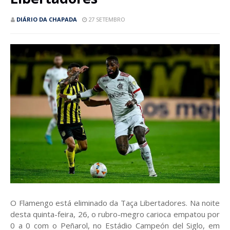
DIÁRIO DA CHAPADA
27 SETEMBRO
O Flamengo está eliminado da Taça Libertadores. Na noite
desta quinta-feira, 26, o rubro-megro carioca empatou por
0 a 0 com o Peñarol, no Estádio Campeón del Siglo, em